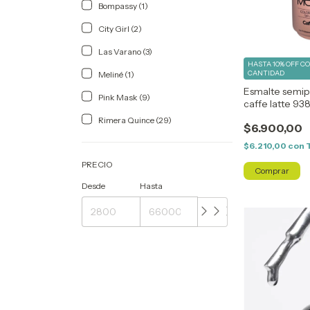
Bompassy (1)
City Girl (2)
Las Varano (3)
HASTA 10% OFF
C
CANTIDAD
Meliné (1)
Esmalte semi
Pink Mask (9)
caffe latte 93
Rimera Quince (29)
$6.900,00
$6.210,00
con
PRECIO
Desde
Hasta