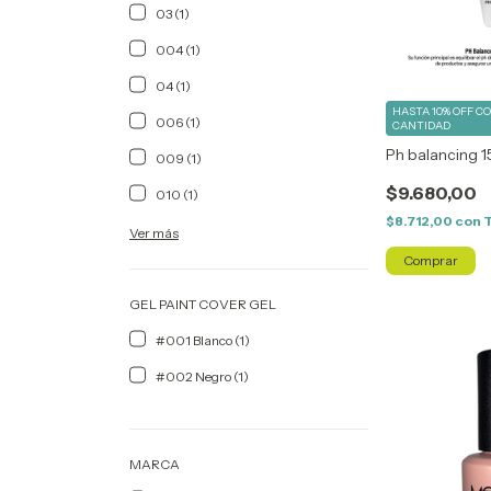
03 (1)
004 (1)
04 (1)
HASTA 10% OFF
C
006 (1)
CANTIDAD
Ph balancing 1
009 (1)
$9.680,00
010 (1)
$8.712,00
con
Ver más
GEL PAINT COVER GEL
#001 Blanco (1)
#002 Negro (1)
MARCA