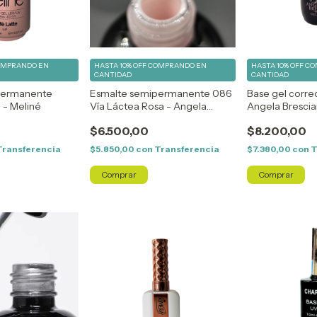
OMPRANDO EN
HASTA 10% OFF
COMPRANDO EN
HASTA 10% OFF
CO
CANTIDAD
CANTIDAD
permanente
Esmalte semipermanente 086
Base gel correc
8 - Meliné
Vía Láctea Rosa - Angela
Angela Bresci
Bresciano
$6.500,00
$8.200,00
Transferencia
$5.850,00
con
Transferencia
$7.380,00
con
T