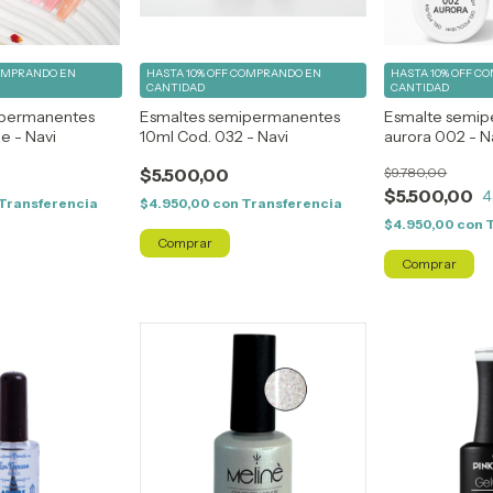
OMPRANDO EN
HASTA 10% OFF
COMPRANDO EN
HASTA 10% OFF
CO
CANTIDAD
CANTIDAD
ipermanentes
Esmaltes semipermanentes
Esmalte semi
e - Navi
10ml Cod. 032 - Navi
aurora 002 - N
$5.500,00
$9.780,00
$5.500,00
4
Transferencia
$4.950,00
con
Transferencia
$4.950,00
con