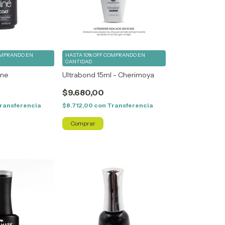
MPRANDO EN
HASTA 10% OFF
COMPRANDO EN
CANTIDAD
ine
Ultrabond 15ml - Cherimoya
$9.680,00
ransferencia
$8.712,00
con
Transferencia