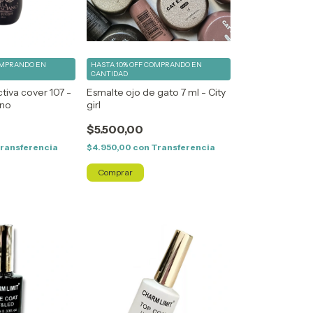
MPRANDO EN
HASTA 10% OFF
COMPRANDO EN
CANTIDAD
tiva cover 107 -
Esmalte ojo de gato 7 ml - City
ano
girl
$5.500,00
ransferencia
$4.950,00
con
Transferencia