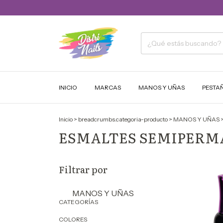
INICIO
MARCAS
MANOS Y UÑAS
PESTA
Inicio
>
breadcrumbs.categoria-producto
>
MANOS Y UÑAS
ESMALTES SEMIPER
Filtrar por
MANOS Y UÑAS
CATEGORÍAS
COLORES