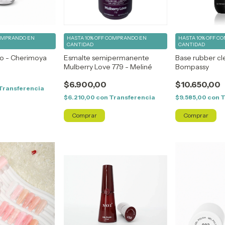
OMPRANDO EN
HASTA 10% OFF
COMPRANDO EN
HASTA 10% OFF
CO
CANTIDAD
CANTIDAD
do - Cherimoya
Esmalte semipermanente
Base rubber cle
Mulberry Love 779 - Meliné
Bompassy
$6.900,00
$10.650,00
Transferencia
$6.210,00
con
Transferencia
$9.585,00
con
T