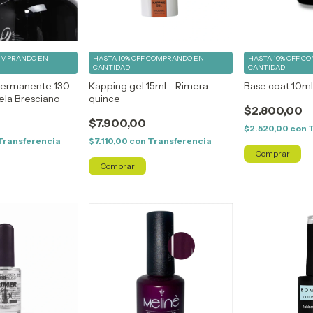
OMPRANDO EN
HASTA 10% OFF
COMPRANDO EN
HASTA 10% OFF
CO
CANTIDAD
CANTIDAD
permanente 130
Kapping gel 15ml - Rimera
Base coat 10ml
la Bresciano
quince
$2.800,00
$7.900,00
$2.520,00
con
Transferencia
$7.110,00
con
Transferencia