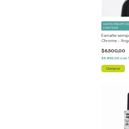
HASTA 10% OFF
C
CANTIDAD
Esmalte semi
Chrome - Ange
$6.500,00
$5.850,00
con