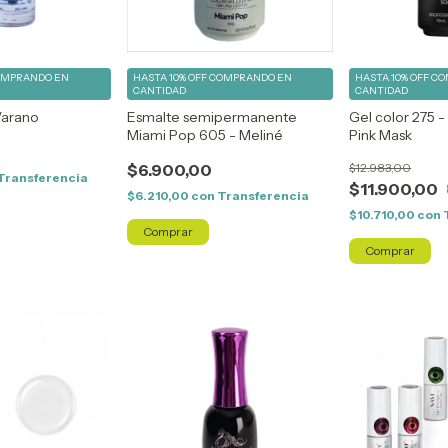
OMPRANDO EN
HASTA 10% OFF
COMPRANDO EN
HASTA 10% OFF
CO
CANTIDAD
CANTIDAD
Varano
Esmalte semipermanente
Gel color 275 -
Miami Pop 605 - Meliné
Pink Mask
$6.900,00
$12.983,00
Transferencia
$11.900,00
$6.210,00
con
Transferencia
$10.710,00
con