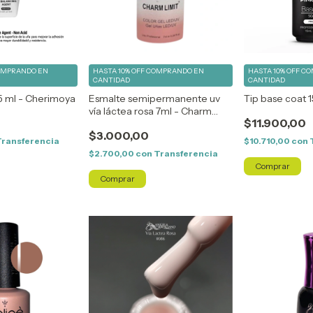
OMPRANDO EN
HASTA 10% OFF
COMPRANDO EN
HASTA 10% OFF
CO
CANTIDAD
CANTIDAD
5 ml - Cherimoya
Esmalte semipermanente uv
Tip base coat 1
vía láctea rosa 7ml - Charm
$11.900,00
Limit
$3.000,00
Transferencia
$10.710,00
con
$2.700,00
con
Transferencia