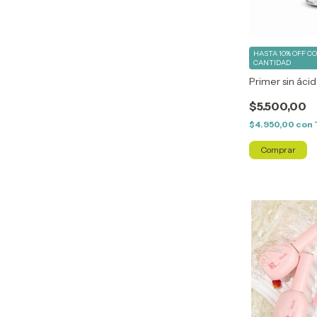
HASTA 10% OFF
C
CANTIDAD
Primer sin áci
$5.500,00
$4.950,00
con