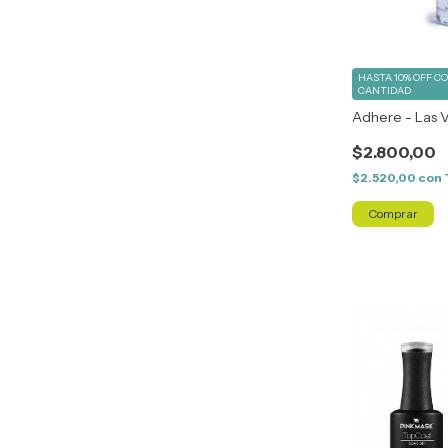
HASTA 10% OFF
C
CANTIDAD
Adhere - Las 
$2.800,00
$2.520,00
con