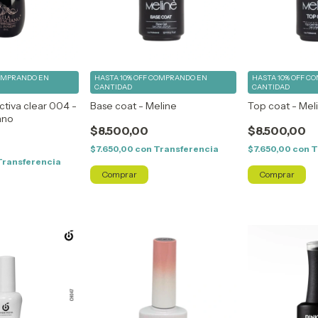
OMPRANDO EN
HASTA 10% OFF
COMPRANDO EN
HASTA 10% OFF
CO
CANTIDAD
CANTIDAD
ctiva clear 004 -
Base coat - Meline
Top coat - Mel
ano
$8.500,00
$8.500,00
$7.650,00
con
Transferencia
$7.650,00
con
T
Transferencia