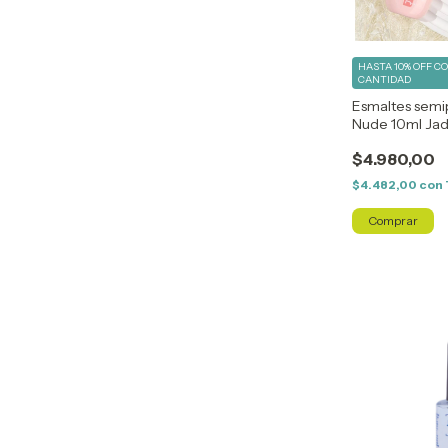
HASTA 10% OFF
C
CANTIDAD
Esmaltes sem
Nude 10ml Jad
$4.980,00
$4.482,00
con
Comprar