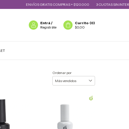
ENVÍOS GRATIS COMPRAS + $120.000
3 CUOTAS SIN INTERÉS
1
Entrá
/
Carrito
(
0
)
Registráte
$0,00
LET
Ordenar por