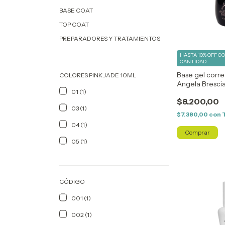
BASE COAT
TOP COAT
PREPARADORES Y TRATAMIENTOS
HASTA 10% OFF
C
CANTIDAD
Base gel corre
COLORES PINK JADE 10ML
Angela Bresci
01 (1)
$8.200,00
03 (1)
$7.380,00
con
04 (1)
05 (1)
CÓDIGO
001 (1)
002 (1)