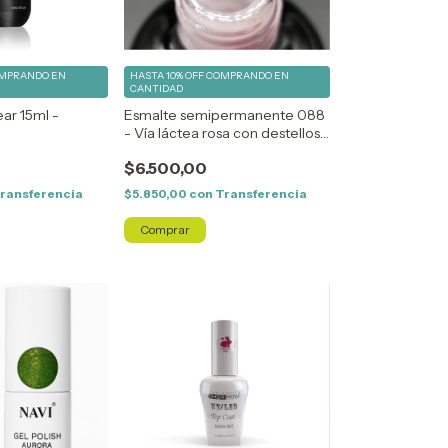
MPRANDO EN
HASTA 10% OFF
COMPRANDO EN
CANTIDAD
ar 15ml -
Esmalte semipermanente 088
- Vía láctea rosa con destellos -
Angela Bresciano
$6.500,00
ransferencia
$5.850,00
con
Transferencia