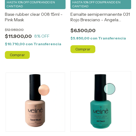
HASTA 10% OFF
COMPRANDO EN
HASTA 10% OFF
COMPRANDO EN
CANTIDAD
CANTIDAD
Base rubber clear 008 15ml -
Esmalte semipermanente 031
Pink Mask
Rojo Bresciano - Angela
Bresciano
$12.983,00
$6.500,00
$11.900,00
8
% OFF
$5.850,00
con
Transferencia
$10.710,00
con
Transferencia