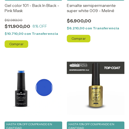
Gel color 101 - Back In Black -
Esmalte semipermanente
Pink Mask
super white 009 - Meliné
$12.983,00
$6.900,00
$11.900,00
8
% OFF
$6.210,00
con
Transferencia
$10.710,00
con
Transferencia
HASTA 10% OFF
COMPRANDO EN
HASTA 10% OFF
COMPRANDO EN
CANTIDAD
CANTIDAD