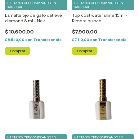
HASTA 10% OFF
COMPRANDO EN
HASTA 10% OFF
COMPRANDO EN
CANTIDAD
CANTIDAD
Esmalte ojo de gato cat eye
Top coat water shine 15ml -
diamond 8 ml - Navi
Rimera quince
$10.600,00
$7.900,00
$9.540,00
con
Transferencia
$7.110,00
con
Transferencia
Comprar
HASTA 10% OFF
COMPRANDO EN
HASTA 10% OFF
COMPRANDO EN