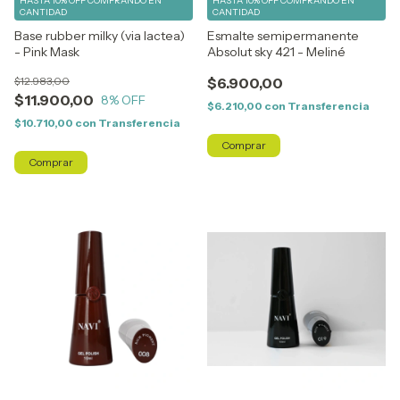
HASTA 10% OFF
COMPRANDO EN
HASTA 10% OFF
COMPRANDO EN
CANTIDAD
CANTIDAD
Base rubber milky (via lactea)
Esmalte semipermanente
- Pink Mask
Absolut sky 421 - Meliné
$12.983,00
$6.900,00
$11.900,00
8
% OFF
$6.210,00
con
Transferencia
$10.710,00
con
Transferencia