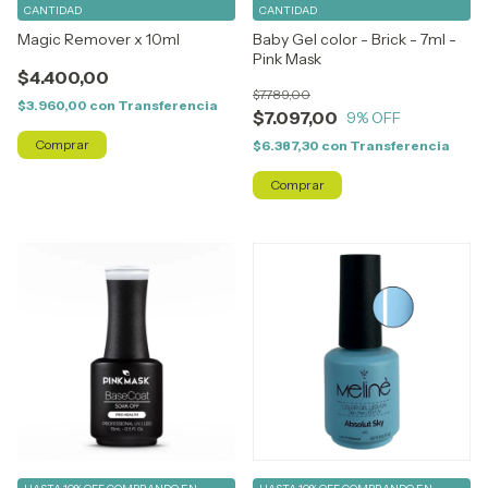
CANTIDAD
CANTIDAD
Magic Remover x 10ml
Baby Gel color - Brick - 7ml -
Pink Mask
$4.400,00
$7.789,00
$3.960,00
con
Transferencia
$7.097,00
9
% OFF
$6.387,30
con
Transferencia