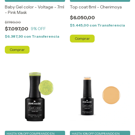
Baby Gel color - Voltage - 7ml
Top coat 8ml - Cherimoya
- Pink Mask
$6.050,00
$7.789,00
$5.445,00
con
Transferencia
$7.097,00
9
% OFF
$6.387,30
con
Transferencia
HASTA 10% OFF
COMPRANDO EN
HASTA 10% OFF
COMPRANDO EN