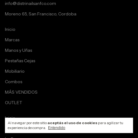
info@distrinailsanfco.com
Moreno 65, San Francisco, Cordoba
Inicio
Marcas
Manos y Uñas
Pestañas Cejas
Mobiliario
Combos
MÁS VENDIDOS
OUTLET
Inicio
Al navegar por este sitio
aceptás el uso de cookies
para agilizar tu
experiencia de compra.
Productos
Entendido