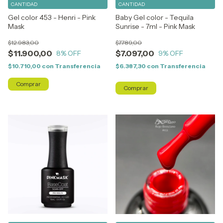
CANTIDAD
CANTIDAD
Gel color 453 - Henri - Pink
Baby Gel color - Tequila
Mask
Sunrise - 7ml - Pink Mask
$12.983,00
$7.789,00
$11.900,00
$7.097,00
8
% OFF
9
% OFF
$10.710,00
con
Transferencia
$6.387,30
con
Transferencia