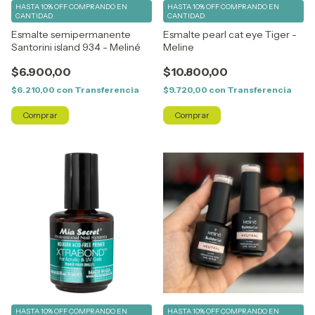
HASTA 10% OFF
COMPRANDO EN
HASTA 10% OFF
COMPRANDO EN
CANTIDAD
CANTIDAD
Esmalte semipermanente
Esmalte pearl cat eye Tiger -
Santorini island 934 - Meliné
Meline
$6.900,00
$10.800,00
$6.210,00
con
Transferencia
$9.720,00
con
Transferencia
HASTA 10% OFF
COMPRANDO EN
HASTA 10% OFF
COMPRANDO EN