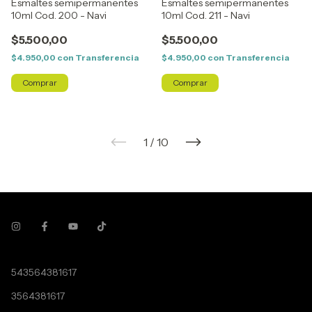
Esmaltes semipermanentes
Esmaltes semipermanentes
10ml Cod. 200 - Navi
10ml Cod. 211 - Navi
$5.500,00
$5.500,00
$4.950,00
con
Transferencia
$4.950,00
con
Transferencia
1
/
10
543564381617
3564381617