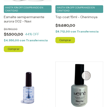
HASTA 10% OFF
COMPRANDO EN
HASTA 10% OFF
COMPRANDO EN
CANTIDAD
CANTIDAD
Esmalte semipermanente
Top coat 15ml - Cherimoya
aurora 002 - Navi
$9.680,00
$9.780,00
$8.712,00
con
Transferencia
$5.500,00
44
% OFF
$4.950,00
con
Transferencia