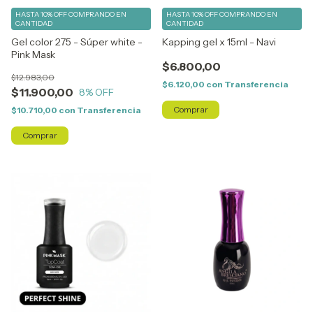
HASTA 10% OFF
COMPRANDO EN
HASTA 10% OFF
COMPRANDO EN
CANTIDAD
CANTIDAD
Gel color 275 - Súper white -
Kapping gel x 15ml - Navi
Pink Mask
$6.800,00
$12.983,00
$6.120,00
con
Transferencia
$11.900,00
8
% OFF
$10.710,00
con
Transferencia