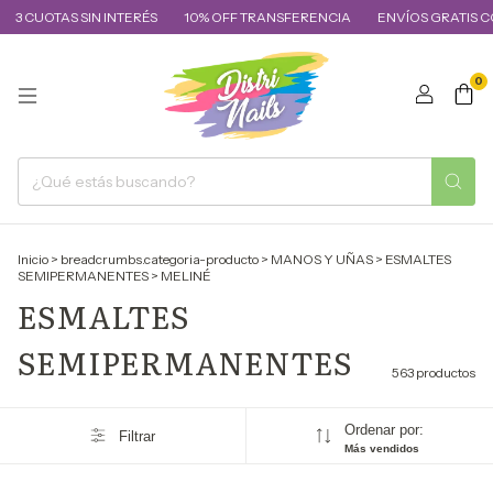
S SIN INTERÉS
10% OFF TRANSFERENCIA
ENVÍOS GRATIS COMPRAS + 
0
Inicio
>
breadcrumbs.categoria-producto
>
MANOS Y UÑAS
>
ESMALTES
SEMIPERMANENTES
>
MELINÉ
ESMALTES
SEMIPERMANENTES
563 productos
Ordenar por:
Filtrar
Más vendidos