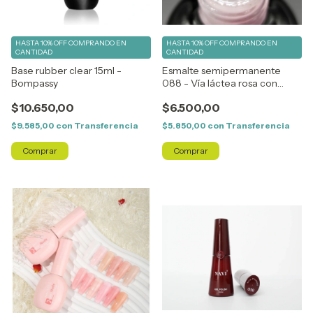
HASTA 10% OFF
COMPRANDO EN
HASTA 10% OFF
COMPRANDO EN
CANTIDAD
CANTIDAD
Base rubber clear 15ml -
Esmalte semipermanente
Bompassy
088 - Vía láctea rosa con
destellos - Angela Bresciano
$10.650,00
$6.500,00
$9.585,00
con
Transferencia
$5.850,00
con
Transferencia