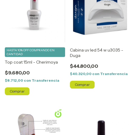
Cabina uv led 54 w u3035 -
HASTA 10% OFF
COMPRANDO EN
CANTIDAD
Duga
Top coat 15ml - Cherimoya
$44.800,00
$9.680,00
$40.320,00
con
Transferencia
$8.712,00
con
Transferencia