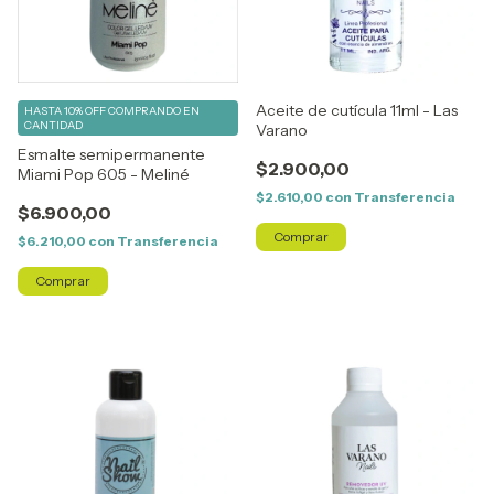
Aceite de cutícula 11ml - Las
HASTA 10% OFF
COMPRANDO EN
CANTIDAD
Varano
Esmalte semipermanente
$2.900,00
Miami Pop 605 - Meliné
$2.610,00
con
Transferencia
$6.900,00
$6.210,00
con
Transferencia