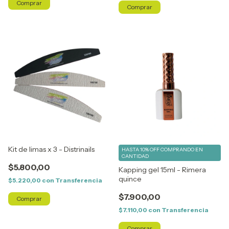
Kit de limas x 3 - Distrinails
HASTA 10% OFF
COMPRANDO EN
CANTIDAD
$5.800,00
Kapping gel 15ml - Rimera
quince
$5.220,00
con
Transferencia
$7.900,00
$7.110,00
con
Transferencia