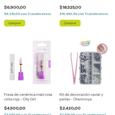
$6.900,00
$18.325,00
$6.210,00
con
Transferencia
$16.492,50
con
Transferencia
Fresa de cerámica maíz rosa
Kit de decoración caviar y
cinta roja - City Girl
perlas - Cherimoya
$4.500,00
$2.420,00
$4.050,00
con
Transferencia
$2.178,00
con
Transferencia