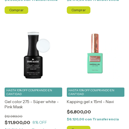
HASTA 10% OFF
COMPRANDO EN
HASTA 10% OFF
COMPRANDO EN
CANTIDAD
CANTIDAD
Gel color 275 - Súper white -
Kapping gel x 15ml - Navi
Pink Mask
$6.800,00
$12.983,00
$6.120,00
con
Transferencia
$11.900,00
8
% OFF