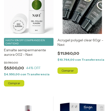
Acrygel polygel clear 60gr -
HASTA 10% OFF
COMPRANDO EN
CANTIDAD
Navi
Esmalte semipermanente
$11.960,00
aurora 002 - Navi
$10.764,00
con
Transferencia
$9.780,00
$5.500,00
44
% OFF
$4.950,00
con
Transferencia