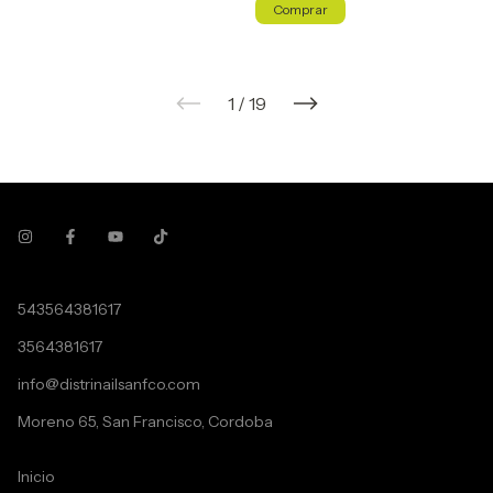
1
/
19
543564381617
3564381617
info@distrinailsanfco.com
Moreno 65, San Francisco, Cordoba
Inicio