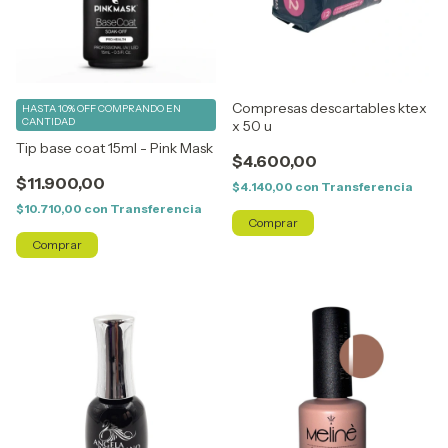
Compresas descartables ktex
HASTA 10% OFF
COMPRANDO EN
CANTIDAD
x 50 u
Tip base coat 15ml - Pink Mask
$4.600,00
$11.900,00
$4.140,00
con
Transferencia
$10.710,00
con
Transferencia