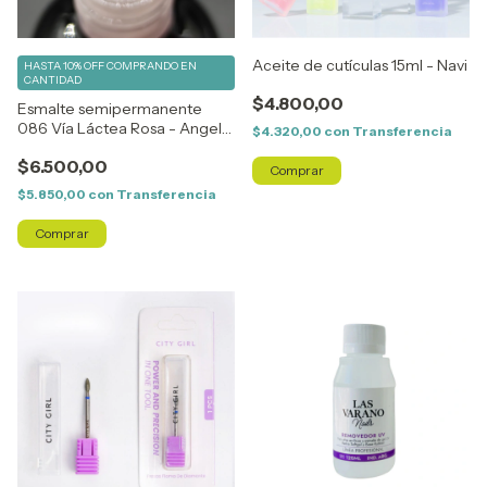
Aceite de cutículas 15ml - Navi
HASTA 10% OFF
COMPRANDO EN
CANTIDAD
$4.800,00
Esmalte semipermanente
086 Vía Láctea Rosa - Angela
$4.320,00
con
Transferencia
Bresciano
$6.500,00
$5.850,00
con
Transferencia