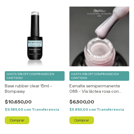
HASTA 10% OFF
COMPRANDO EN
HASTA 10% OFF
COMPRANDO EN
CANTIDAD
CANTIDAD
Base rubber clear 15ml -
Esmalte semipermanente
Bompassy
088 - Vía láctea rosa con
destellos - Angela Bresciano
$10.650,00
$6.500,00
$9.585,00
con
Transferencia
$5.850,00
con
Transferencia