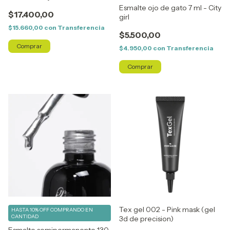
night
Esmalte ojo de gato 7 ml - City
$17.400,00
girl
$15.660,00
con
Transferencia
$5.500,00
$4.950,00
con
Transferencia
Tex gel 002 - Pink mask (gel
HASTA 10% OFF
COMPRANDO EN
CANTIDAD
3d de precision)