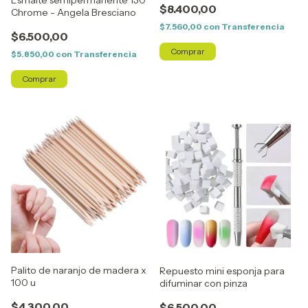
Esmalte semipermanente 130
$8.400,00
Chrome - Angela Bresciano
$7.560,00
con
Transferencia
$6.500,00
$5.850,00
con
Transferencia
Palito de naranjo de madera x
Repuesto mini esponja para
100 u
difuminar con pinza
$4.300,00
$6.500,00