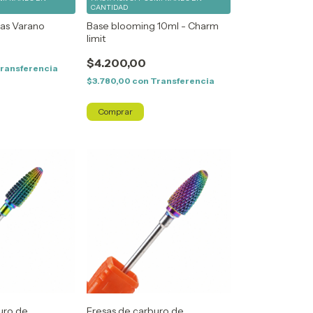
CANTIDAD
Las Varano
Base blooming 10ml - Charm
limit
$4.200,00
ransferencia
$3.780,00
con
Transferencia
uro de
Fresas de carburo de