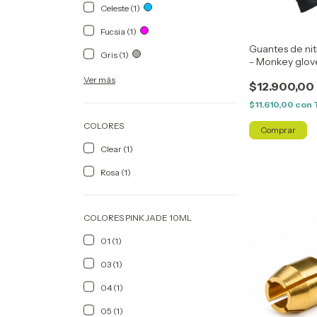
Celeste (1)
Fucsia (1)
Guantes de nitr
Gris (1)
- Monkey glov
Ver más
$12.900,00
$11.610,00
con
COLORES
Clear (1)
Rosa (1)
COLORES PINK JADE 10ML
01 (1)
03 (1)
04 (1)
05 (1)