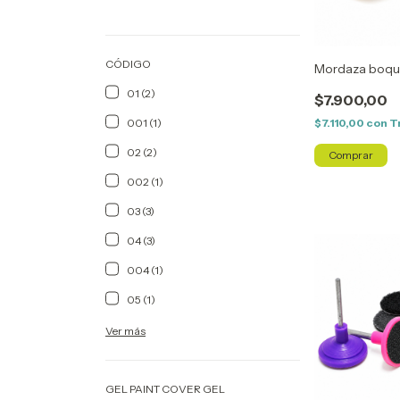
CÓDIGO
Mordaza boqui
01 (2)
$7.900,00
001 (1)
$7.110,00
con
T
02 (2)
002 (1)
03 (3)
04 (3)
004 (1)
05 (1)
Ver más
GEL PAINT COVER GEL