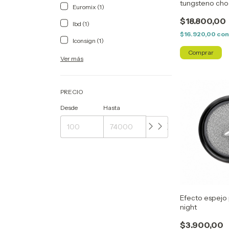
tungsteno cho
Euromix (1)
$18.800,00
Ibd (1)
$16.920,00
co
Iconsign (1)
Ver más
PRECIO
Desde
Hasta
Efecto espejo 
night
$3.900,00