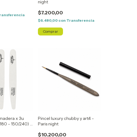
night
$7.200,00
ransferencia
$6.480,00
con
Transferencia
 madera x 3u
Pincel luxury chubby y art4 -
180 - 150/240) -
Paris night
$10.200,00