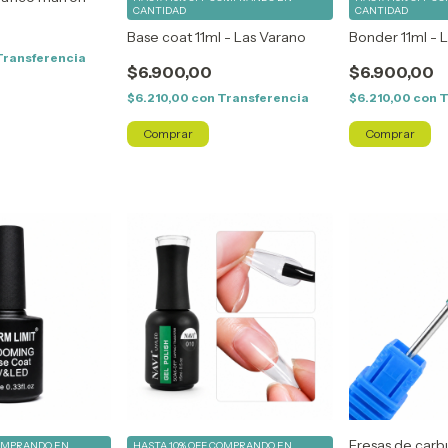
CANTIDAD
CANTIDAD
Base coat 11ml - Las Varano
Bonder 11ml - 
Transferencia
$6.900,00
$6.900,00
$6.210,00
con
Transferencia
$6.210,00
con
T
Fresas de carb
OMPRANDO EN
HASTA 10% OFF
COMPRANDO EN