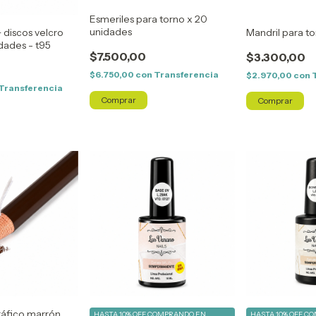
Esmeriles para torno x 20
unidades
+ discos velcro
Mandril para t
idades - t95
$7.500,00
$3.300,00
$6.750,00
con
Transferencia
$2.970,00
con
Transferencia
Comprar
áfico marrón
HASTA 10% OFF
COMPRANDO EN
HASTA 10% OFF
CO