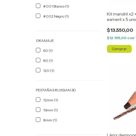
#001 Blanco (1)
Kit mandril x2 
#002 Negro (1)
esmeril x 5 un
$13.550,00
$12.195,00
con
GRAMAJE
60 (1)
80 (1)
120 (1)
PESTAÑAS RUSSIAN 3D
12mm (1)
13mm (1)
8mm (1)
Lápiz dermogr