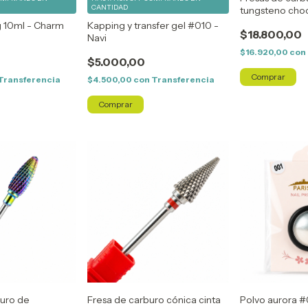
CANTIDAD
tungsteno choc
 10ml - Charm
Kapping y transfer gel #010 -
$18.800,00
Navi
$16.920,00
con
$5.000,00
Transferencia
$4.500,00
con
Transferencia
buro de
Fresa de carburo cónica cinta
Polvo aurora #0