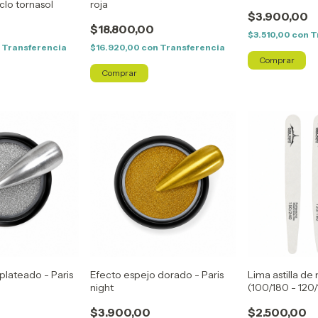
clo tornasol
roja
$3.900,00
$18.800,00
$3.510,00
con
T
n
Transferencia
$16.920,00
con
Transferencia
plateado - Paris
Efecto espejo dorado - Paris
Lima astilla de
night
(100/180 - 120/
Paris night
$3.900,00
$2.500,00