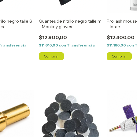
ilo negro talle S
Guantes de nitrilo negro talle m
Pro lash mouss
es
- Monkey gloves
- Idraet
$12.900,00
$12.400,00
Transferencia
$11.610,00
con
Transferencia
$11.160,00
con
T