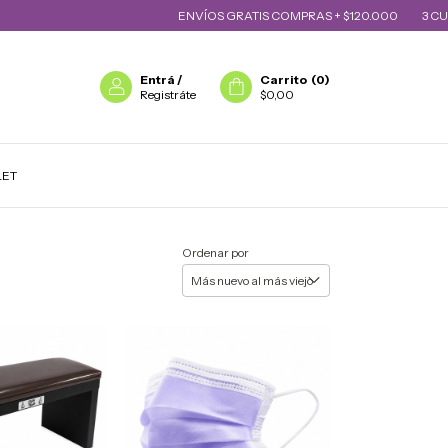
ENVÍOS GRATIS COMPRAS + $120.000
3 CUOTAS SIN INT
Entrá
/
Carrito
(
0
)
Registráte
$0,00
LET
Ordenar por