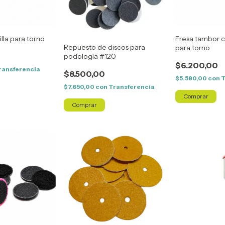
lla para torno
Fresa tambor 
Repuesto de discos para
para torno
podología #120
$6.200,00
ransferencia
$8.500,00
$5.580,00
con
T
$7.650,00
con
Transferencia