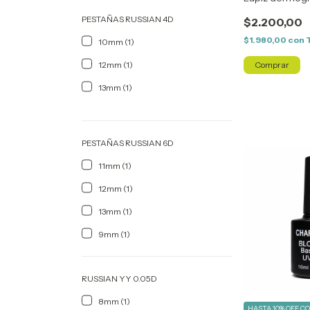
PESTAÑAS RUSSIAN 4D
$2.200,00
$1.980,00
con
10mm (1)
12mm (1)
13mm (1)
PESTAÑAS RUSSIAN 6D
11mm (1)
12mm (1)
13mm (1)
9mm (1)
RUSSIAN YY 0.05D
8mm (1)
HASTA 10% OFF
C