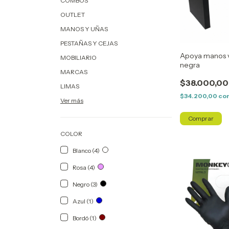
COMBOS
OUTLET
MANOS Y UÑAS
PESTAÑAS Y CEJAS
Apoya manos 
MOBILIARIO
negra
MARCAS
$38.000,00
LIMAS
$34.200,00
co
Ver más
COLOR
Blanco (4)
Rosa (4)
Negro (3)
Azul (1)
Bordó (1)