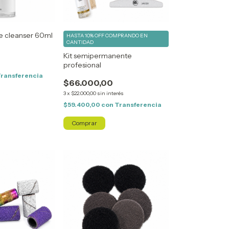
e cleanser 60ml
HASTA 10% OFF
COMPRANDO EN
CANTIDAD
Kit semipermanente
profesional
ransferencia
$66.000,00
3
x
$22.000,00
sin interés
$59.400,00
con
Transferencia