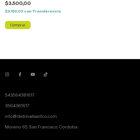
$3.500,00
$3.150,00
con
Transferencia
543564381617
3564381617
info@distrinailsanfco.com
Moreno 65, San Francisco, Cordoba