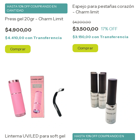
Espejo para pestañas corazón
HASTA 10% OFF
COMPRANDO EN
CANTIDAD
- Charm limit
Press gel 20gr - Charm Limit
$4.200,00
$3.500,00
17
% OFF
$4.900,00
$3.150,00
con
Transferencia
$4.410,00
con
Transferencia
Linterna UV/LED para soft gel
HASTA 10% OFF
COMPRANDO EN