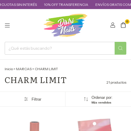
OTAS SIN INTERÉS
10% OFF TRANSFERENCIA
ENVÍOS GRATIS COMPRAS
0
Inicio
>
MARCAS
>
CHARM LIMIT
CHARM LIMIT
21 productos
Ordenar por:
Filtrar
Más vendidos