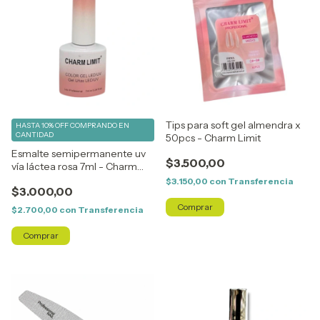
Tips para soft gel almendra x
HASTA 10% OFF
COMPRANDO EN
CANTIDAD
50pcs - Charm Limit
Esmalte semipermanente uv
$3.500,00
vía láctea rosa 7ml - Charm
Limit
$3.150,00
con
Transferencia
$3.000,00
$2.700,00
con
Transferencia