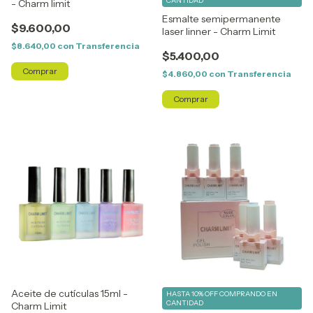
CANTIDAD
- Charm limit
Esmalte semipermanente
$9.600,00
laser linner - Charm Limit
$8.640,00
con
Transferencia
$5.400,00
$4.860,00
con
Transferencia
Aceite de cutículas 15ml -
HASTA 10% OFF
COMPRANDO EN
CANTIDAD
Charm Limit