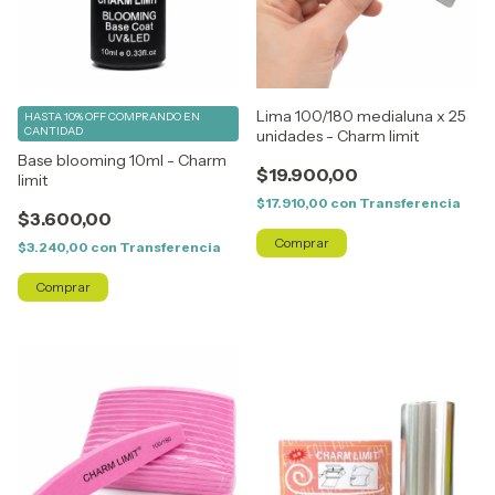
Lima 100/180 medialuna x 25
HASTA 10% OFF
COMPRANDO EN
CANTIDAD
unidades - Charm limit
Base blooming 10ml - Charm
$19.900,00
limit
$17.910,00
con
Transferencia
$3.600,00
$3.240,00
con
Transferencia