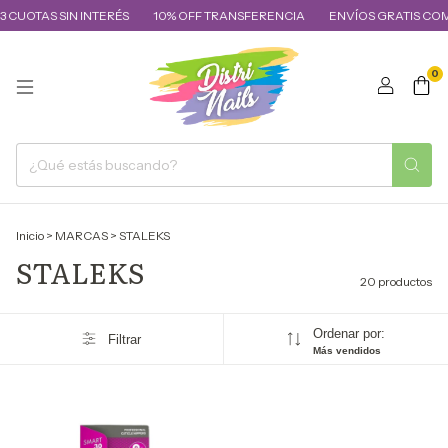
UOTAS SIN INTERÉS
10% OFF TRANSFERENCIA
ENVÍOS GRATIS COMPRA
0
Inicio
>
MARCAS
>
STALEKS
STALEKS
20 productos
Ordenar por:
Filtrar
Más vendidos