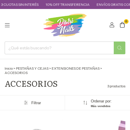
3 CUOTAS SIN INTERÉS
10% OFF TRANSFERENCIA
ENVÍOS GRATIS COM
0
Inicio
>
PESTAÑAS Y CEJAS
>
EXTENSIONES DE PESTAÑAS
>
ACCESORIOS
ACCESORIOS
3 productos
Ordenar por:
Filtrar
Más vendidos