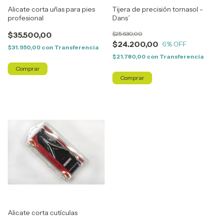
Alicate corta uñas para pies
Tijera de precisión tornasol -
profesional
Dans´
$35.500,00
$25.630,00
$24.200,00
6
% OFF
$31.950,00
con
Transferencia
$21.780,00
con
Transferencia
Alicate corta cutículas