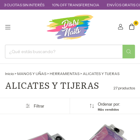
UOTAS SIN INTERÉS
10% OFF TRANSFERENCIA
ENVÍOS GRATIS COMPRA
0
Inicio
>
MANOS Y UÑAS
>
HERRAMIENTAS
>
ALICATES Y TIJERAS
ALICATES Y TIJERAS
27 productos
Ordenar por:
Filtrar
Más vendidos