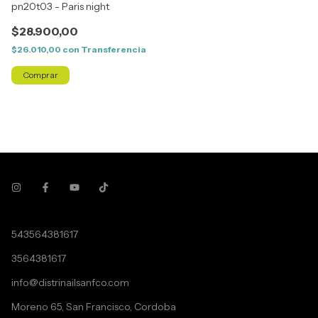
pn20t03 - Paris night
$28.900,00
$26.010,00
con
Transferencia
543564381617
3564381617
info@distrinailsanfco.com
Moreno 65, San Francisco, Cordoba