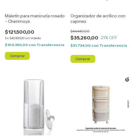
Maletín para manicuría rosado
Organizador de acrílico con
- Cherimoya
cajones
$121.500,00
$44.440,00
$35.260,00
21
% OFF
3
x
$40.500,00
sin interés
$109.350,00
con
Transferencia
$31.734,00
con
Transferencia
Comprar