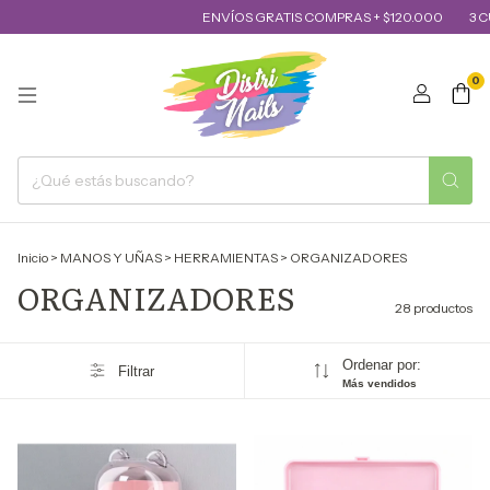
ENVÍOS GRATIS COMPRAS + $120.000
3 CUOTA
0
Inicio
>
MANOS Y UÑAS
>
HERRAMIENTAS
>
ORGANIZADORES
ORGANIZADORES
28 productos
Ordenar por:
Filtrar
Más vendidos