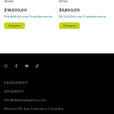
strass
limas
$16.500,00
$5.800,00
$14.850,00
con
Transferencia
$5.220,00
con
Transferencia
543564381617
3564381617
info@distrinailsanfco.com
Moreno 65, San Francisco, Cordoba