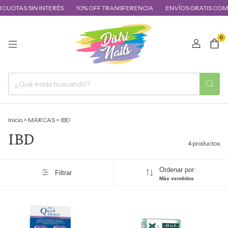
 CUOTAS SIN INTERÉS
10% OFF TRANSFERENCIA
ENVÍOS GRATIS COMPR
0
Inicio
>
MARCAS
>
IBD
IBD
4 productos
Ordenar por:
Filtrar
Más vendidos