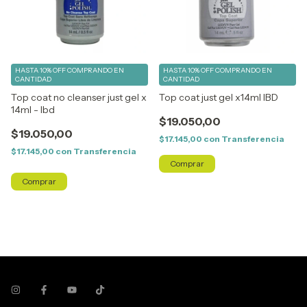
HASTA 10% OFF
COMPRANDO EN
HASTA 10% OFF
COMPRANDO EN
CANTIDAD
CANTIDAD
Top coat no cleanser just gel x
Top coat just gel x14ml IBD
14ml - Ibd
$19.050,00
$19.050,00
$17.145,00
con
Transferencia
$17.145,00
con
Transferencia