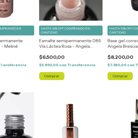
OMPRANDO EN
HASTA 10% OFF
COMPRANDO EN
HASTA 10% OFF
CO
CANTIDAD
CANTIDAD
permanente
Esmalte semipermanente 086
Base gel correc
8 - Meliné
Vía Láctea Rosa - Angela
Angela Bresci
Bresciano
$6.500,00
$8.200,00
Transferencia
$5.850,00
con
Transferencia
$7.380,00
con
T