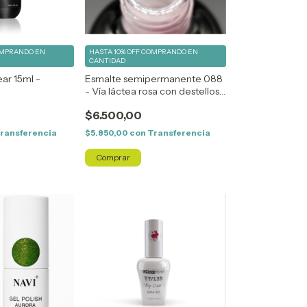
MPRANDO EN
HASTA 10% OFF
COMPRANDO EN
CANTIDAD
ar 15ml -
Esmalte semipermanente 088
- Vía láctea rosa con destellos -
Angela Bresciano
$6.500,00
ransferencia
$5.850,00
con
Transferencia