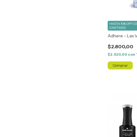
HASTA 10% OFF
C
CANTIDAD
Adhere - Las 
$2.800,00
$2.520,00
con