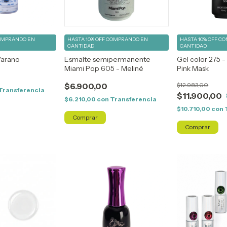
OMPRANDO EN
HASTA 10% OFF
COMPRANDO EN
HASTA 10% OFF
CO
CANTIDAD
CANTIDAD
Varano
Esmalte semipermanente
Gel color 275 -
Miami Pop 605 - Meliné
Pink Mask
$6.900,00
$12.983,00
Transferencia
$11.900,00
$6.210,00
con
Transferencia
$10.710,00
con