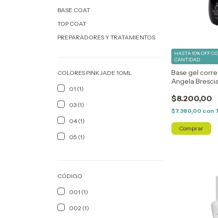
BASE COAT
TOP COAT
PREPARADORES Y TRATAMIENTOS
HASTA 10% OFF
C
CANTIDAD
Base gel corre
COLORES PINK JADE 10ML
Angela Bresci
01 (1)
$8.200,00
03 (1)
$7.380,00
con
04 (1)
05 (1)
CÓDIGO
001 (1)
002 (1)