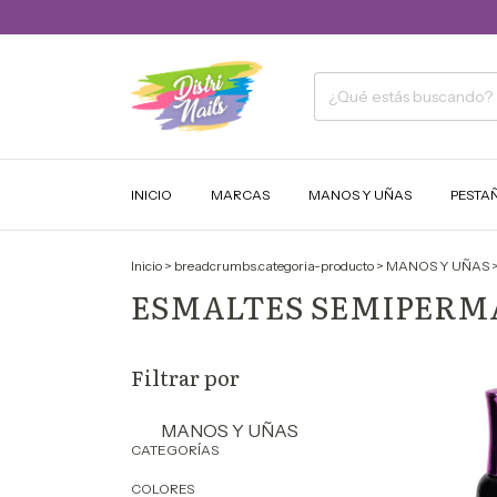
INICIO
MARCAS
MANOS Y UÑAS
PESTA
Inicio
>
breadcrumbs.categoria-producto
>
MANOS Y UÑAS
ESMALTES SEMIPER
Filtrar por
MANOS Y UÑAS
CATEGORÍAS
COLORES