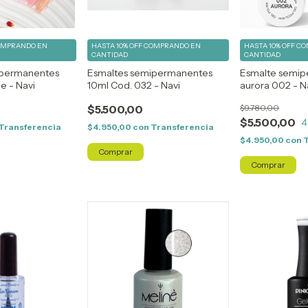
OMPRANDO EN
HASTA 10% OFF
COMPRANDO EN
HASTA 10% OFF
CO
CANTIDAD
CANTIDAD
ipermanentes
Esmaltes semipermanentes
Esmalte semi
e - Navi
10ml Cod. 032 - Navi
aurora 002 - N
$5.500,00
$9.780,00
$5.500,00
4
Transferencia
$4.950,00
con
Transferencia
$4.950,00
con