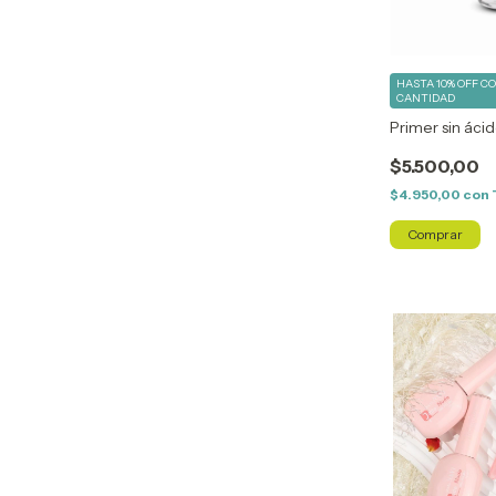
HASTA 10% OFF
C
CANTIDAD
Primer sin áci
$5.500,00
$4.950,00
con