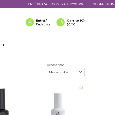
ENVÍOS GRATIS COMPRAS + $120.000
3 CUOTAS SIN INTERÉS
Entrá
/
Carrito
(
0
)
Registráte
$0,00
LET
Ordenar por