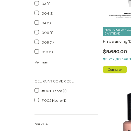
03 (1)
004 (1)
04 (1)
HASTA 10% OFF
C
006 (1)
CANTIDAD
Ph balancing 1
009 (1)
$9.680,00
010 (1)
$8.712,00
con
Ver más
GEL PAINT COVER GEL
#001 Blanco (1)
#002 Negro (1)
MARCA