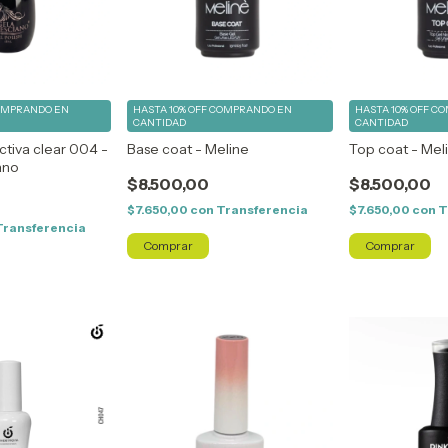
OMPRANDO EN
HASTA 10% OFF
COMPRANDO EN
HASTA 10% OFF
CO
CANTIDAD
CANTIDAD
ctiva clear 004 -
Base coat - Meline
Top coat - Mel
ano
$8.500,00
$8.500,00
$7.650,00
con
Transferencia
$7.650,00
con
T
Transferencia