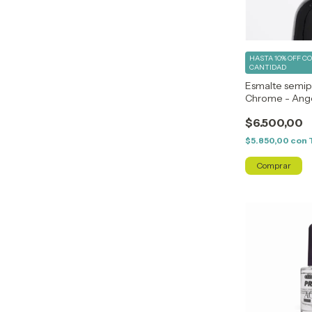
HASTA 10% OFF
C
CANTIDAD
Esmalte semi
Chrome - Ange
$6.500,00
$5.850,00
con