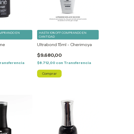
MPRANDO EN
HASTA 10% OFF
COMPRANDO EN
CANTIDAD
ine
Ultrabond 15ml - Cherimoya
$9.680,00
ransferencia
$8.712,00
con
Transferencia