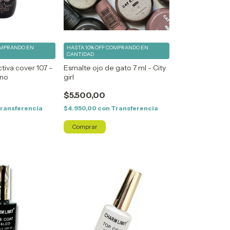
MPRANDO EN
HASTA 10% OFF
COMPRANDO EN
CANTIDAD
tiva cover 107 -
Esmalte ojo de gato 7 ml - City
ano
girl
$5.500,00
ransferencia
$4.950,00
con
Transferencia