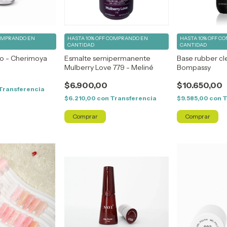
OMPRANDO EN
HASTA 10% OFF
COMPRANDO EN
HASTA 10% OFF
CO
CANTIDAD
CANTIDAD
do - Cherimoya
Esmalte semipermanente
Base rubber cle
Mulberry Love 779 - Meliné
Bompassy
$6.900,00
$10.650,00
Transferencia
$6.210,00
con
Transferencia
$9.585,00
con
T