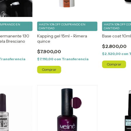
OMPRANDO EN
HASTA 10% OFF
COMPRANDO EN
HASTA 10% OFF
CO
CANTIDAD
CANTIDAD
permanente 130
Kapping gel 15ml - Rimera
Base coat 10ml
la Bresciano
quince
$2.800,00
$7.900,00
$2.520,00
con
Transferencia
$7.110,00
con
Transferencia