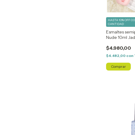
HASTA 10% OFF
C
CANTIDAD
Esmaltes sem
Nude 10ml Jad
$4.980,00
$4.482,00
con
Comprar