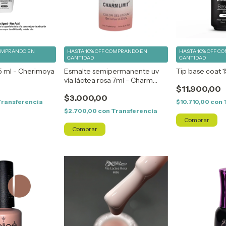
OMPRANDO EN
HASTA 10% OFF
COMPRANDO EN
HASTA 10% OFF
CO
CANTIDAD
CANTIDAD
5 ml - Cherimoya
Esmalte semipermanente uv
Tip base coat 1
vía láctea rosa 7ml - Charm
$11.900,00
Limit
$3.000,00
Transferencia
$10.710,00
con
$2.700,00
con
Transferencia