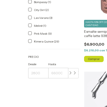
Bompassy (1)
City Girl (2)
Las Varano (3)
HASTA 10% OFF
C
CANTIDAD
Meliné (1)
Esmalte semi
Pink Mask (9)
caffe latte 93
Rimera Quince (29)
$6.900,00
$6.210,00
con
PRECIO
Desde
Hasta