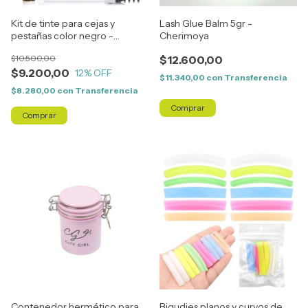
Kit de tinte para cejas y
Lash Glue Balm 5gr -
pestañas color negro -
Cherimoya
Iconsign
$10.500,00
$12.600,00
$9.200,00
12
% OFF
$11.340,00
con
Transferencia
$8.280,00
con
Transferencia
Contenedor hermético para
Bigudies planos y curvos de