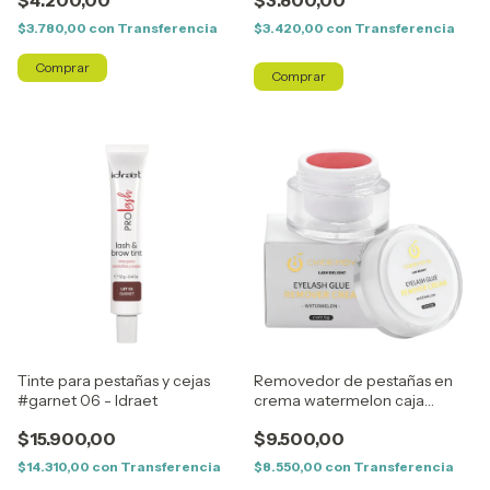
$4.200,00
$3.800,00
$3.780,00
con
Transferencia
$3.420,00
con
Transferencia
Tinte para pestañas y cejas
Removedor de pestañas en
#garnet 06 - Idraet
crema watermelon caja
blanca y dorada - Cherimoya
$15.900,00
$9.500,00
$14.310,00
con
Transferencia
$8.550,00
con
Transferencia