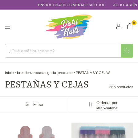
ENVÍOS GRATIS COMPRAS + $120.000
3 CUOTAS SIN INTERÉS
1
0
Inicio
>
breadcrumbs.categoria-producto
>
PESTAÑAS Y CEJAS
PESTAÑAS Y CEJAS
285 productos
Ordenar por:
Filtrar
Más vendidos