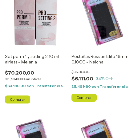
Set perm 1 y setting 2 10 ml
Pestañas Russian Elite 16mm
airless - Melania
0.10CC - Neicha
$70.200,00
$9.280,00
$6.111,00
34
% OFF
3
x
$23.400,00
sin interés
$63.180,00
con
Transferencia
$5.499,90
con
Transferencia