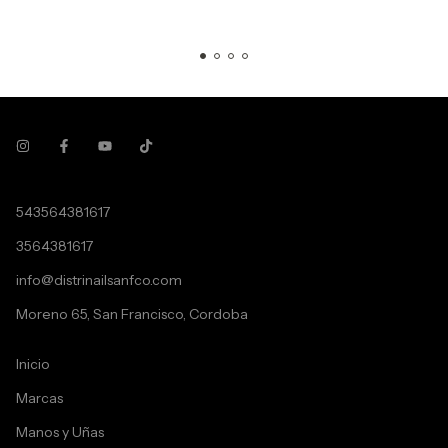
543564381617
3564381617
info@distrinailsanfco.com
Moreno 65, San Francisco, Cordoba
Inicio
Marcas
Manos y Uñas