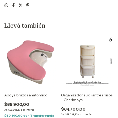
Llevá también
Apoya brazos anatómico
Organizador auxiliar tres pisos
- Cherimoya
$89.900,00
$84.700,00
3
x
$29.966,67
sin interés
3
x
$28.233,33
sin interés
$80.910,00
con
Transferencia