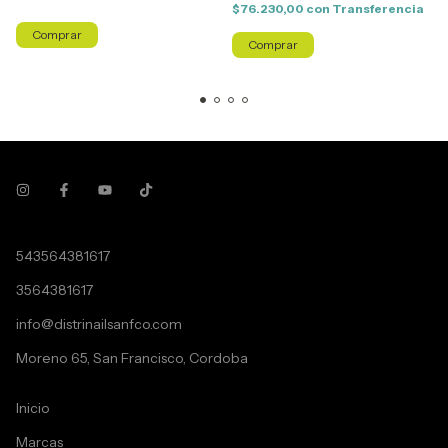
$76.230,00
con
Transferencia
543564381617
3564381617
info@distrinailsanfco.com
Moreno 65, San Francisco, Cordoba
Inicio
Marcas