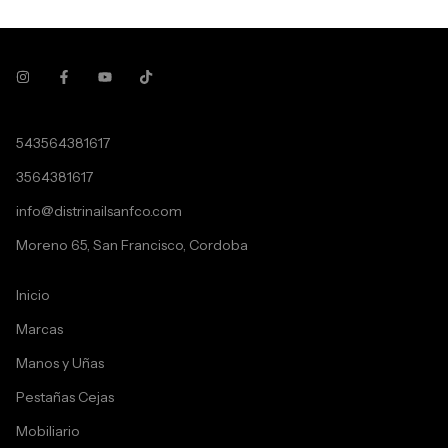
543564381617
3564381617
info@distrinailsanfco.com
Moreno 65, San Francisco, Cordoba
Inicio
Marcas
Manos y Uñas
Pestañas Cejas
Mobiliario