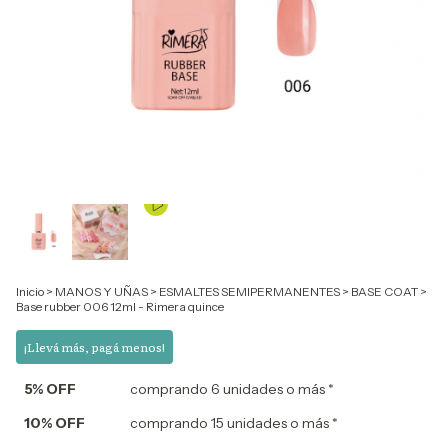
Inicio
>
MANOS Y UÑAS
>
ESMALTES SEMIPERMANENTES
>
BASE COAT
>
Base rubber 006 12ml - Rimera quince
¡Llevá más, pagá menos!
5% OFF
comprando 6 unidades o más *
10% OFF
comprando 15 unidades o más *