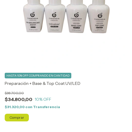
HASTA 10% OFF
COMPRANDO EN CANTIDAD
H
Preparación + Base & Top Coat UV/LED
Ba
$38.700,00
$
$34.800,00
10
% OFF
$1
$31.320,00
con
Transferencia